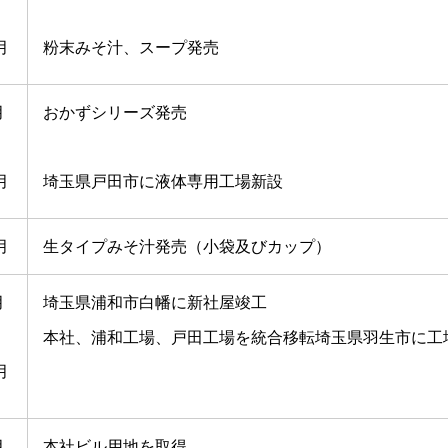
月
粉末みそ汁、スープ発売
月
おかずシリーズ発売
月
埼玉県戸田市に液体専用工場新設
月
生タイプみそ汁発売（小袋及びカップ）
月
埼玉県浦和市白幡に新社屋竣工
本社、浦和工場、戸田工場を統合移転埼玉県羽生市に工
月
月
本社ビル用地を取得